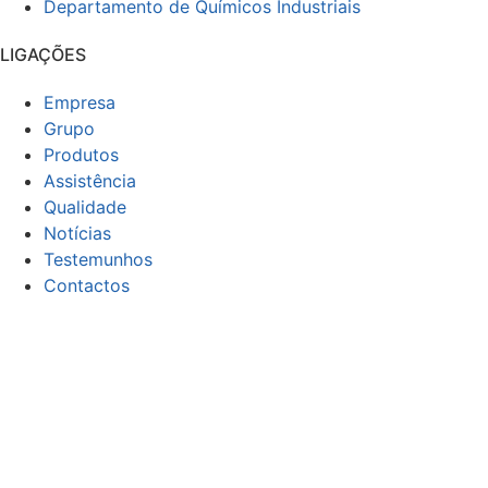
Departamento de Químicos Industriais
LIGAÇÕES
Empresa
Grupo
Produtos
Assistência
Qualidade
Notícias
Testemunhos
Contactos
CONTACTOS
Email:
geral@focor.pt
Contacto Telefónico:
(+351) 228 341 000
(Chamada para a rede fixa nacional)