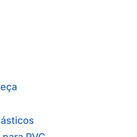
Peça
lásticos
s para PVC