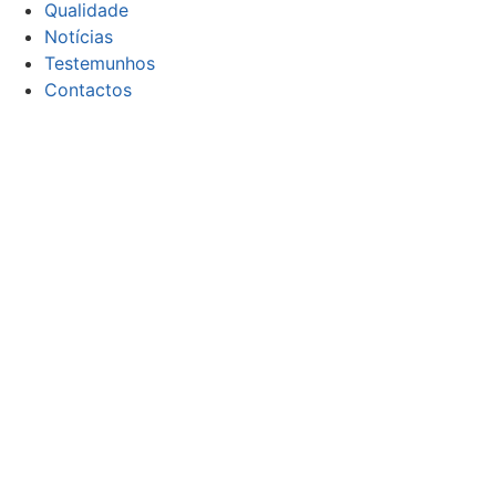
Qualidade
Notícias
Testemunhos
Contactos
CONTACTOS
Email:
geral@focor.pt
Contacto Telefónico:
(+351) 228 341 000
(Chamada para a rede fixa nacional)
SIGA-NOS
Copyright © 2026 FOCOR - Produtos Químicos, S.A. Todos 
Política de privacidade e cookies
Livro de reclamações eletrónico