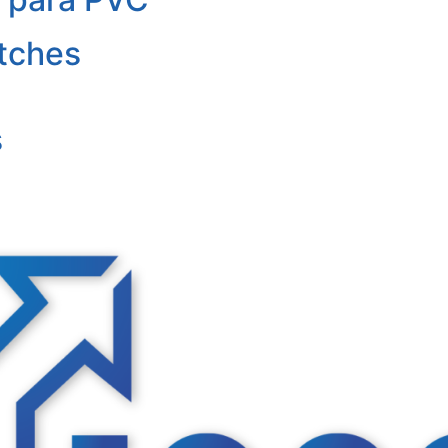
tches
s